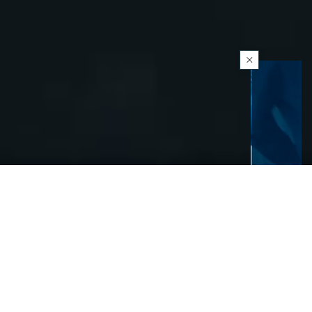
VOUS ÊTES ÉPUISÉ ?
Fatigue
Fragile
Vous dormez... mais
Votre sommeil est un
vous vous levez aussi
château de cartes : un